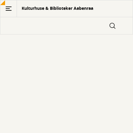
Gå
Kulturhuse & Biblioteker Aabenraa
til
hovedindhold