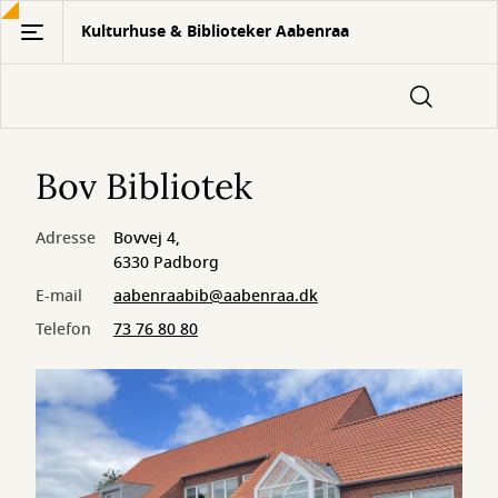
Gå
Kulturhuse & Biblioteker Aabenraa
til
hovedindhold
Bov Bibliotek
Adresse
Bovvej 4,
6330 Padborg
E-mail
aabenraabib@aabenraa.dk
Telefon
73 76 80 80