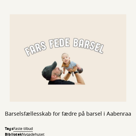
Barselsfællesskab for fædre på barsel i Aabenraa
Tags
Faste tilbud
Bibliotek
Nygadehuset