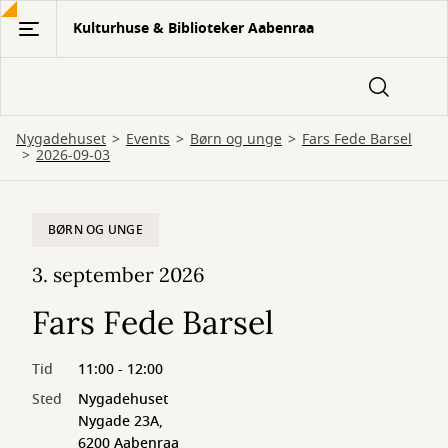
Gå
Kulturhuse & Biblioteker Aabenraa
til
hovedindhold
Nygadehuset
Events
Børn og unge
Fars Fede Barsel
2026-09-03
BØRN OG UNGE
3. september 2026
Fars Fede Barsel
Tid
11:00 - 12:00
Sted
Nygadehuset
Nygade 23A,
6200 Aabenraa