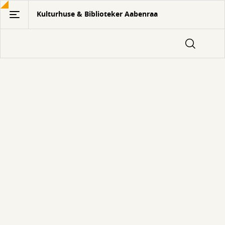
Gå
Kulturhuse & Biblioteker Aabenraa
til
hovedindhold