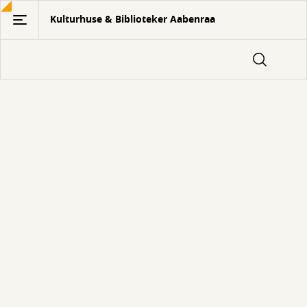
Gå
Kulturhuse & Biblioteker Aabenraa
til
hovedindhold