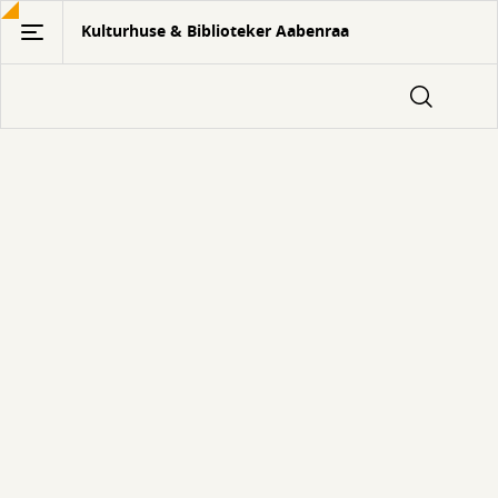
Gå
Kulturhuse & Biblioteker Aabenraa
til
hovedindhold