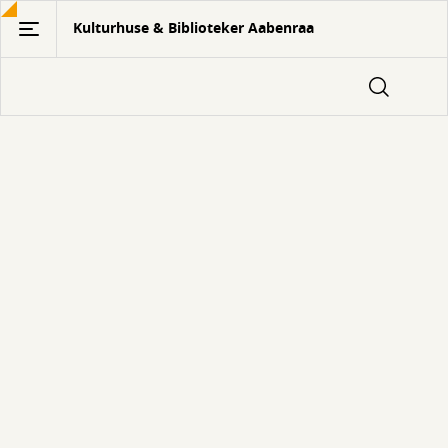
Gå
Kulturhuse & Biblioteker Aabenraa
til
hovedindhold