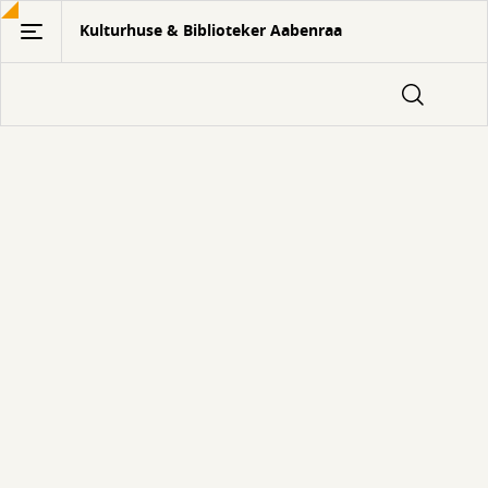
Gå
Kulturhuse & Biblioteker Aabenraa
til
hovedindhold