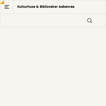
Gå
Kulturhuse & Biblioteker Aabenraa
til
hovedindhold