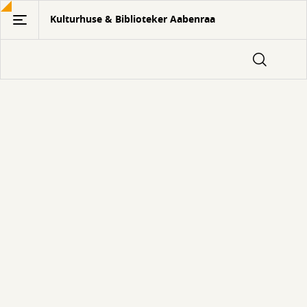
Gå
Kulturhuse & Biblioteker Aabenraa
til
hovedindhold