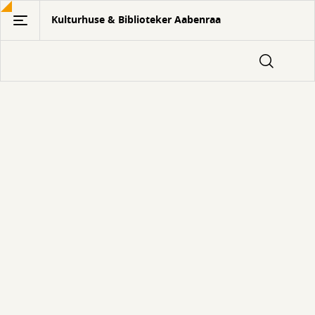
Gå
Kulturhuse & Biblioteker Aabenraa
til
hovedindhold