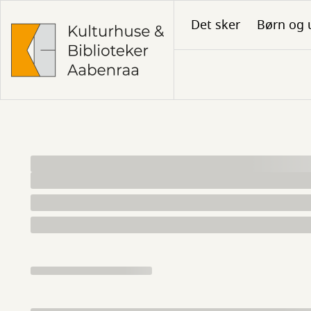
Gå
Det sker
Børn og 
til
hovedindhold