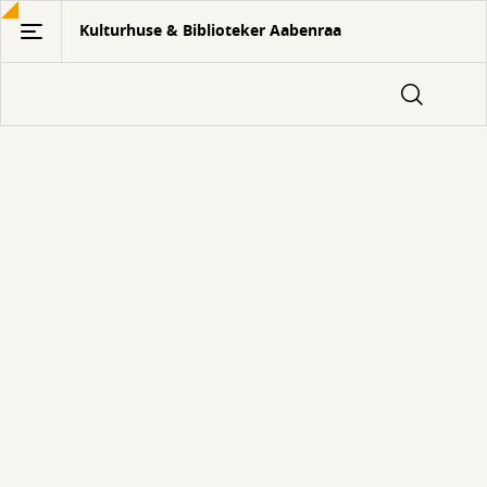
Gå
Kulturhuse & Biblioteker Aabenraa
til
hovedindhold