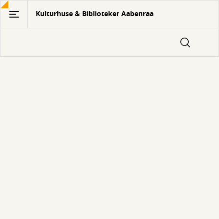
Gå
Kulturhuse & Biblioteker Aabenraa
til
hovedindhold