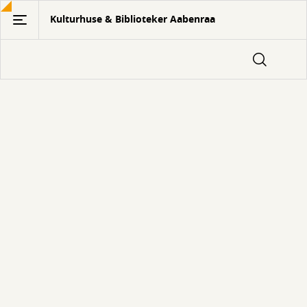
Gå
Kulturhuse & Biblioteker Aabenraa
til
hovedindhold