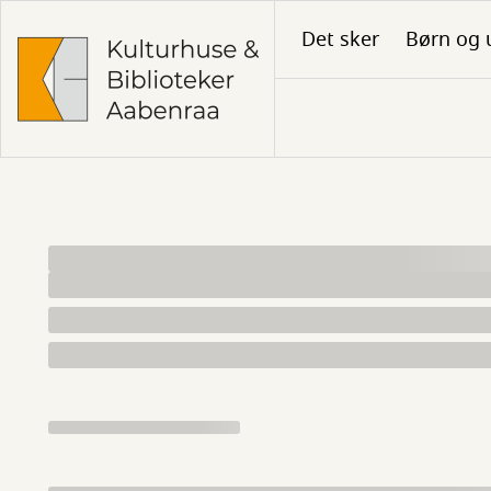
Gå
Det sker
Børn og 
til
hovedindhold