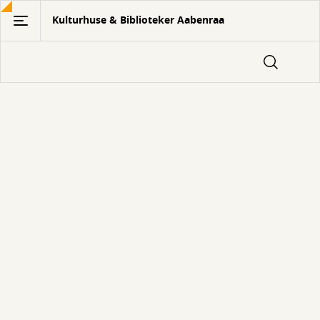
Gå
Kulturhuse & Biblioteker Aabenraa
til
hovedindhold