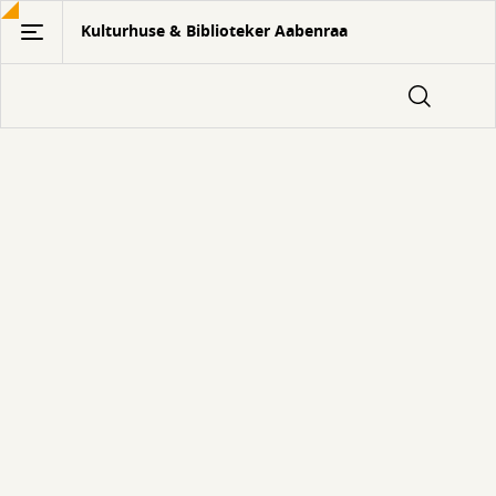
Gå
Kulturhuse & Biblioteker Aabenraa
til
hovedindhold