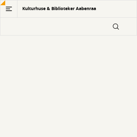
Gå
Kulturhuse & Biblioteker Aabenraa
til
hovedindhold