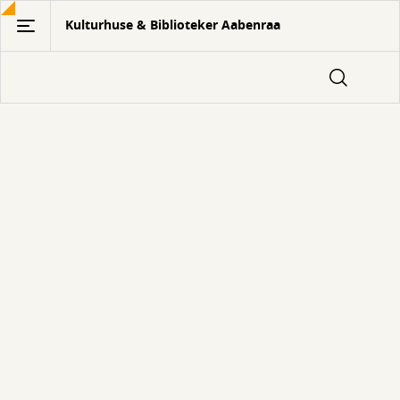
Gå
Kulturhuse & Biblioteker Aabenraa
til
hovedindhold