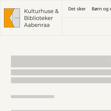
Gå
Det sker
Børn og 
til
hovedindhold