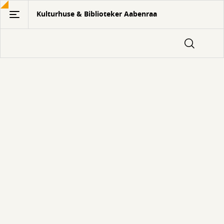
Gå
Kulturhuse & Biblioteker Aabenraa
til
hovedindhold