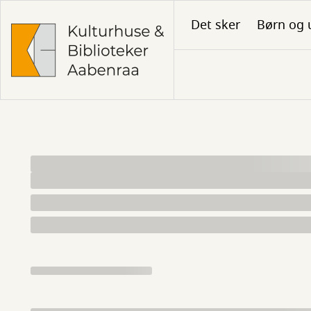
Gå
Det sker
Børn og 
til
hovedindhold