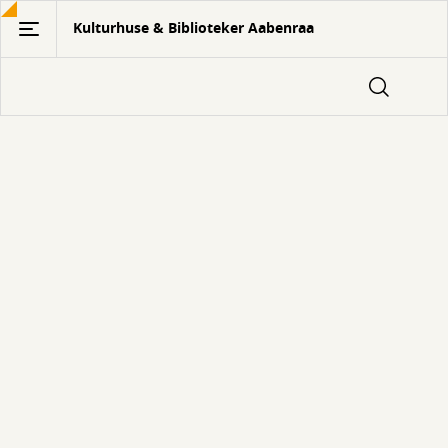
Gå
Kulturhuse & Biblioteker Aabenraa
til
hovedindhold