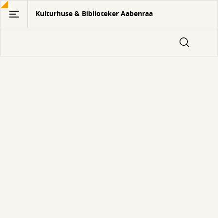
Gå
Kulturhuse & Biblioteker Aabenraa
til
hovedindhold