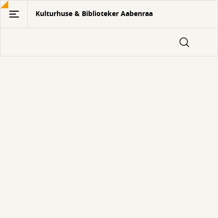
Gå
Kulturhuse & Biblioteker Aabenraa
til
hovedindhold