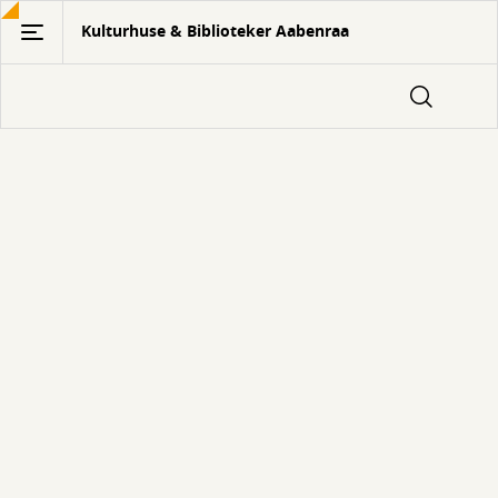
Gå
Kulturhuse & Biblioteker Aabenraa
til
hovedindhold