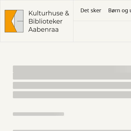
Gå
Det sker
Børn og 
til
hovedindhold