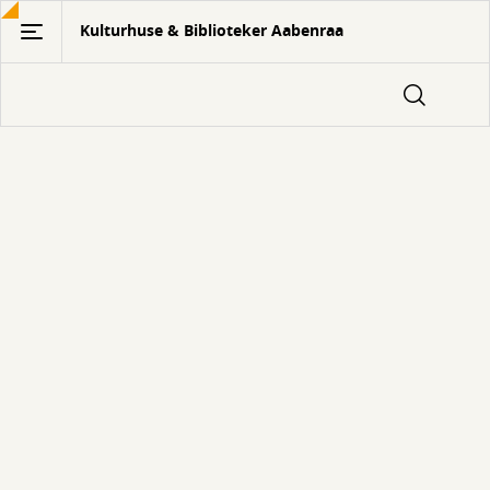
Gå
Kulturhuse & Biblioteker Aabenraa
til
hovedindhold