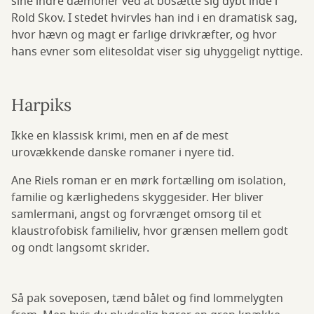
sine indre dæmoner ved at bosætte sig dybt inde i
Rold Skov. I stedet hvirvles han ind i en dramatisk sag,
hvor hævn og magt er farlige drivkræfter, og hvor
hans evner som elitesoldat viser sig uhyggeligt nyttige.
Harpiks
Ikke en klassisk krimi, men en af de mest
urovækkende danske romaner i nyere tid.
Ane Riels roman er en mørk fortælling om isolation,
familie og kærlighedens skyggesider. Her bliver
samlermani, angst og forvrænget omsorg til et
klaustrofobisk familieliv, hvor grænsen mellem godt
og ondt langsomt skrider.
Så pak soveposen, tænd bålet og find lommelygten