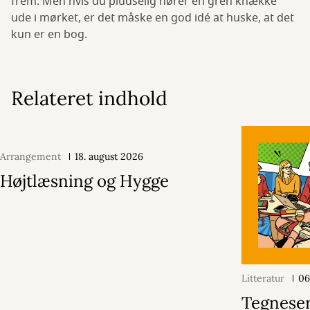
frem. Men hvis du pludselig hører en gren knække
ude i mørket, er det måske en god idé at huske, at det
kun er en bog.
Relateret indhold
Arrangement
18. august 2026
Højtlæsning og Hygge
Litteratur
06
Tegneseri