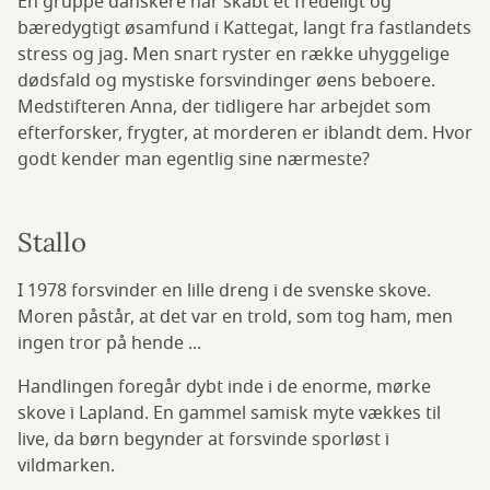
En gruppe danskere har skabt et fredeligt og
bæredygtigt øsamfund i Kattegat, langt fra fastlandets
stress og jag. Men snart ryster en række uhyggelige
dødsfald og mystiske forsvindinger øens beboere.
Medstifteren Anna, der tidligere har arbejdet som
efterforsker, frygter, at morderen er iblandt dem. Hvor
godt kender man egentlig sine nærmeste?
Stallo
I 1978 forsvinder en lille dreng i de svenske skove.
Moren påstår, at det var en trold, som tog ham, men
ingen tror på hende ...
Handlingen foregår dybt inde i de enorme, mørke
skove i Lapland. En gammel samisk myte vækkes til
live, da børn begynder at forsvinde sporløst i
vildmarken.