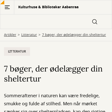
Gå
Kulturhuse & Biblioteker Aabenraa
til
hovedindhold
Artikler
Litteratur
7 bøger, der ødelægger din sheltertur
LITTERATUR
7 bøger, der ødelægger din
sheltertur
Sommeraftener i naturen kan være fredelige,
smukke og fulde af stilhed. Men når mørket
sænker sig over shelterpladsen, kan den rigtige