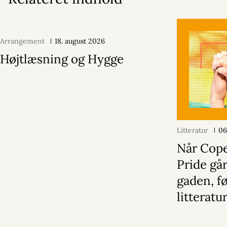
Arrangement
18. august 2026
Højtlæsning og Hygge
Litteratur
06
Når Cop
Pride gå
gaden, f
litterat