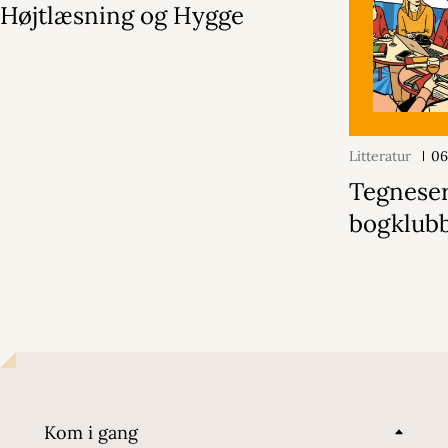
Højtlæsning og Hygge
Litteratur
06
Tegneseri
bogklub
Kom i gang