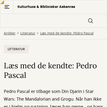
Gå
Kulturhuse & Biblioteker Aabenraa
til
hovedindhold
Artikler
Litteratur
Læs med de kendte: Pedro Pascal
LITTERATUR
Læs med de kendte: Pedro
Pascal
Pedro Pascal er tilbage som Din Djarin i Star
Wars: The Mandalorian and Grogu. Når han ikke
er i hjelm og rustning, læser han gerne - og hans