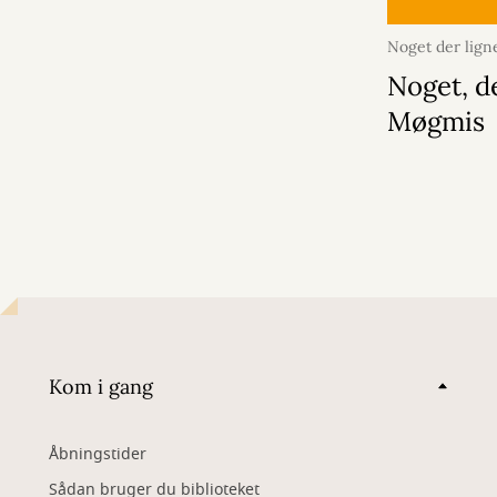
Noget der lign
2026
Noget, d
Møgmis
Kom i gang
Åbningstider
Sådan bruger du biblioteket