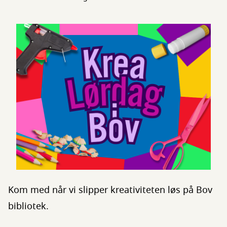
Kom med når vi slipper kreativiteten løs på Bov
bibliotek.