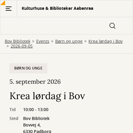
Gå
Kulturhuse & Biblioteker Aabenraa
til
hovedindhold
Bov Bibliotek
Events
Børn og unge
Krea lørdag i Bov
2026-09-05
BØRN OG UNGE
5. september 2026
Krea lørdag i Bov
Tid
10:00 - 13:00
Sted
Bov Bibliotek
Bovvej 4,
6330 Padborg