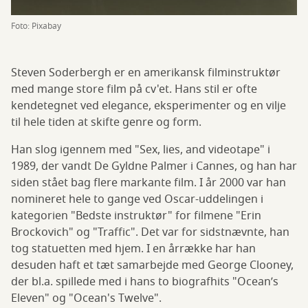
Foto: Pixabay
Steven Soderbergh er en amerikansk filminstruktør
med mange store film på cv'et. Hans stil er ofte
kendetegnet ved elegance, eksperimenter og en vilje
til hele tiden at skifte genre og form.
Han slog igennem med "Sex, lies, and videotape" i
1989, der vandt De Gyldne Palmer i Cannes, og han har
siden stået bag flere markante film. I år 2000 var han
nomineret hele to gange ved Oscar-uddelingen i
kategorien "Bedste instruktør" for filmene "Erin
Brockovich" og "Traffic". Det var for sidstnævnte, han
tog statuetten med hjem. I en årrække har han
desuden haft et tæt samarbejde med George Clooney,
der bl.a. spillede med i hans to biografhits "Ocean’s
Eleven" og "Ocean's Twelve".