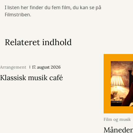
I listen her finder du fem film, du kan se på
Filmstriben.
Relateret indhold
Arrangement
17. august 2026
Klassisk musik café
Film og musik
2026
Månedens