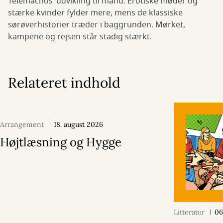
Telemachos’ udvikling til mand. Erotiske møder og
stærke kvinder fylder mere, mens de klassiske
sørøverhistorier træder i baggrunden. Mørket,
kampene og rejsen står stadig stærkt.
Relateret indhold
Arrangement
18. august 2026
Højtlæsning og Hygge
Litteratur
06